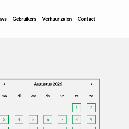
uws
Gebruikers
Verhuur zalen
Contact
<
Augustus 2026
>
ma
di
wo
do
vr
za
zo
1
2
3
4
5
6
7
8
9