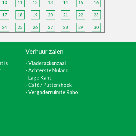
10
11
12
13
14
15
16
17
18
19
20
21
22
23
24
25
26
27
28
29
30
Verhuur zalen
nt
is
-
Vladerackenzaal
r
-
Achterste Nuland
-
Lage Kant
- Café / Puttershoek
- Vergaderruimte Rabo