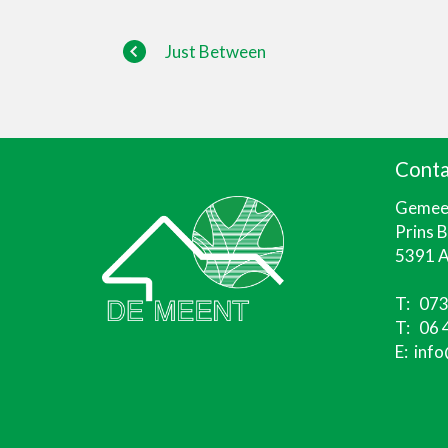
Just Between
Conta
Gemeen
Prins 
5391 A
T:
073
T:
06 
E:
info