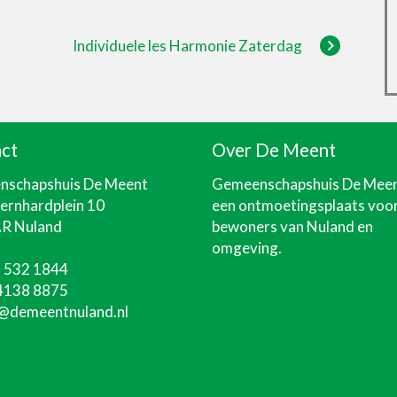
Individuele les Harmonie Zaterdag
ct
Over De Meent
schapshuis De Meent
Gemeenschapshuis De Mee
Bernhardplein 10
een ontmoetingsplaats voo
R Nuland
bewoners van Nuland en
omgeving.
 532 1844
4138 8875
@demeentnuland.nl