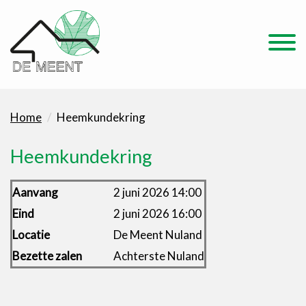
Home
Heemkundekring
Heemkundekring
Aanvang
2 juni 2026 14:00
Eind
2 juni 2026 16:00
Locatie
De Meent Nuland
Bezette zalen
Achterste Nuland