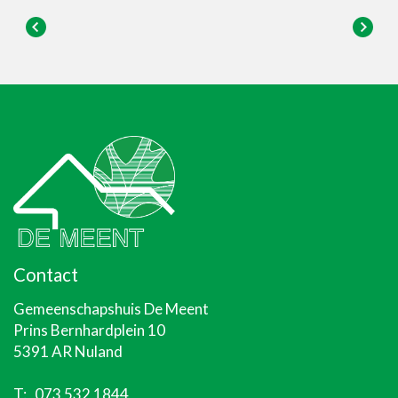
Contact
Gemeenschapshuis De Meent
Prins Bernhardplein 10
5391 AR Nuland
T:
073 532 1844