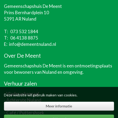
Gemeenschapshuis De Meent
Prins Bernhardplein 10
5391 AR Nuland
T:
073 532 1844
T:
06 4138 8875
E:
info@demeentnuland.nl
Over De Meent
Gemeenschapshuis De Meent
is een ontmoetingsplaats
voor bewoners van Nuland en omgeving.
Verhuur zalen
-
Vladerackenzaal
Deze website wil gebruik maken van cookies.
-
Achterste Nuland
-
Lage Kant
Meer informatie
▲ Terug naar boven
- Café / Puttershoek