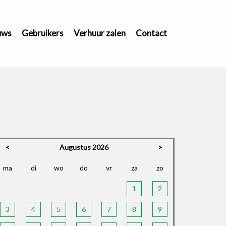
uws
Gebruikers
Verhuur zalen
Contact
<
Augustus 2026
>
ma
di
wo
do
vr
za
zo
1
2
3
4
5
6
7
8
9