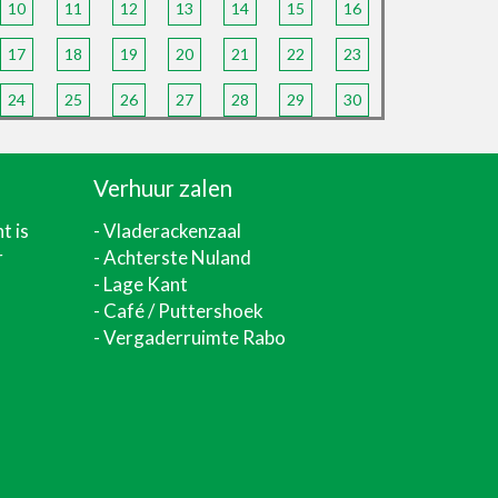
10
11
12
13
14
15
16
17
18
19
20
21
22
23
24
25
26
27
28
29
30
Verhuur zalen
nt
is
-
Vladerackenzaal
r
-
Achterste Nuland
-
Lage Kant
- Café / Puttershoek
- Vergaderruimte Rabo