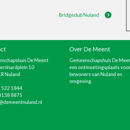
Bridgeclub Nuland
ct
Over De Meent
schapshuis De Meent
Gemeenschapshuis De Mee
Bernhardplein 10
een ontmoetingsplaats voo
R Nuland
bewoners van Nuland en
omgeving.
 532 1844
4138 8875
@demeentnuland.nl