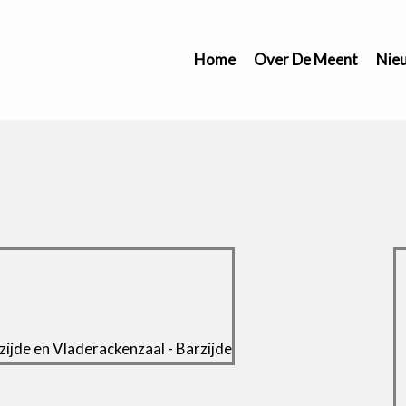
Home
Over De Meent
Nie
ijde en Vladerackenzaal - Barzijde