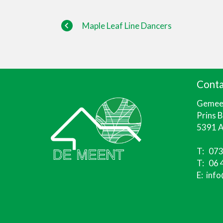
Maple Leaf Line Dancers
Conta
Gemeen
Prins 
5391 A
T:
073
T:
06 
E:
info