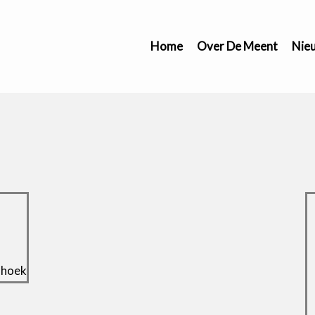
Home
Over De Meent
Nie
shoek