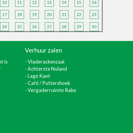
10
11
12
13
14
15
16
17
18
19
20
21
22
23
24
25
26
27
28
29
30
Verhuur zalen
nt
is
-
Vladerackenzaal
r
-
Achterste Nuland
-
Lage Kant
- Café / Puttershoek
- Vergaderruimte Rabo