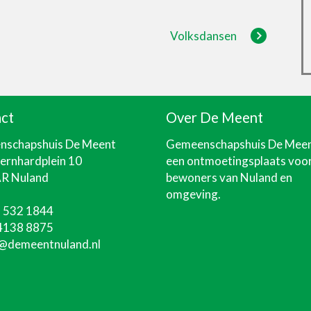
Volksdansen
ct
Over De Meent
schapshuis De Meent
Gemeenschapshuis De Mee
Bernhardplein 10
een ontmoetingsplaats voo
R Nuland
bewoners van Nuland en
omgeving.
 532 1844
4138 8875
@demeentnuland.nl