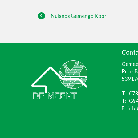
Nulands Gemengd Koor
Conta
Gemeen
Prins 
5391 A
T:
073
T:
06 
E:
info